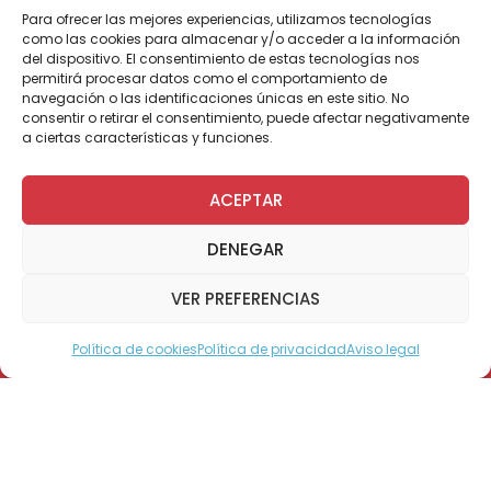
Para ofrecer las mejores experiencias, utilizamos tecnologías
como las cookies para almacenar y/o acceder a la información
del dispositivo. El consentimiento de estas tecnologías nos
permitirá procesar datos como el comportamiento de
La Unidad de Terapias Artísticas y
navegación o las identificaciones únicas en este sitio. No
Creativas (UTAC) de Teletón organizó
consentir o retirar el consentimiento, puede afectar negativamente
un artístico y entretenido inicio de año
a ciertas características y funciones.
con usuarios y familias.
ACEPTAR
DENEGAR
Con pintacaritas y fotografías instantáneas
VER PREFERENCIAS
se dio inicio a la Fiesta de las Artes en Teletón
Santiago, un día que reunió a niños y niñas de
entre 4 y 8 años, que participan en los
Política de cookies
Política de privacidad
Aviso legal
Modo Accesible
diversos talleres que realiza la Unidad de
Terapias Artísticas y Creativas (UTAC) de la
institución, y que se realizan como una
manera de promover el bienestar personal,
desarrollo y creatividad de estos pacientes y