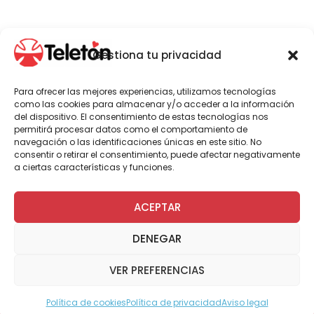
Por Administrador General
Gestiona tu privacidad
Para ofrecer las mejores experiencias, utilizamos tecnologías
como las cookies para almacenar y/o acceder a la información
del dispositivo. El consentimiento de estas tecnologías nos
permitirá procesar datos como el comportamiento de
navegación o las identificaciones únicas en este sitio. No
consentir o retirar el consentimiento, puede afectar negativamente
a ciertas características y funciones.
ACEPTAR
La reunión de trabajo se desarrolló en Lima,
Perú, y permitió el encuentro de los
DENEGAR
representantes de los países que integran la
Organización Internacional de Teletones
VER PREFERENCIAS
(ORITEL), que en tres días fueron parte de este
séptimo encuentro.
Política de cookies
Política de privacidad
Aviso legal
Modo Accesible