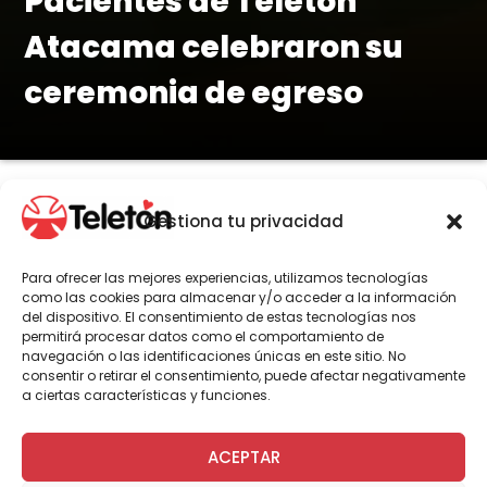
Pacientes de Teletón
Atacama celebraron su
ceremonia de egreso
Gestiona tu privacidad
Por Gonzalo Paredes
Para ofrecer las mejores experiencias, utilizamos tecnologías
como las cookies para almacenar y/o acceder a la información
En la ceremonia se anunció que, hacia
del dispositivo. El consentimiento de estas tecnologías nos
permitirá procesar datos como el comportamiento de
finales de 2025 o comienzos de 2026,
navegación o las identificaciones únicas en este sitio. No
Teletón Atacama organizará un
consentir o retirar el consentimiento, puede afectar negativamente
segundo acto para despedir a los
a ciertas características y funciones.
pacientes que culminen su vínculo con
la institución al terminar su
ACEPTAR
rehabilitación.