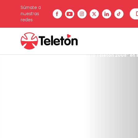
Súmate a
nuestras
redes
Estás en:
Inicio
/
Noticias
/
“Pinta la Teletón 2008” en s