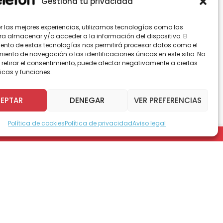
Gestiona tu privacidad
er las mejores experiencias, utilizamos tecnologías como las
ra almacenar y/o acceder a la información del dispositivo. El
ento de estas tecnologías nos permitirá procesar datos como el
ento de navegación o las identificaciones únicas en este sitio. No
 retirar el consentimiento, puede afectar negativamente a ciertas
ile, el pasado miércoles 6 de agosto, el jurado
icas y funciones.
e las 3 categorías que participan de la
EPTAR
DENEGAR
VER PREFERENCIAS
Política de cookies
Política de privacidad
Aviso legal
y Básica de todo Chile, fueron detenidamente
niversidades de Chile y Del Desarrollo.
res de cada categoría: Pre Básica; de 1º a 4º
o miércoles 20 de agosto, día en el cual se