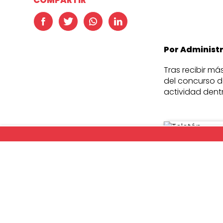
Por Administ
Tras recibir má
del concurso de
actividad dentr
Las expresione
revisadas y sel
Tras una difíci
Básico y de 5º 
Los nombres de