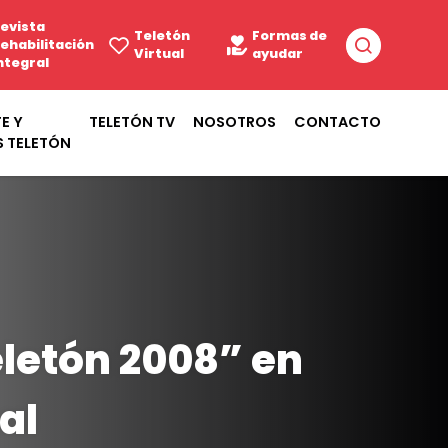
evista
Teletón
Formas de
ehabilitación
Virtual
ayudar
ntegral
E Y
TELETÓN TV
NOSOTROS
CONTACTO
S TELETÓN
eletón 2008” en
al