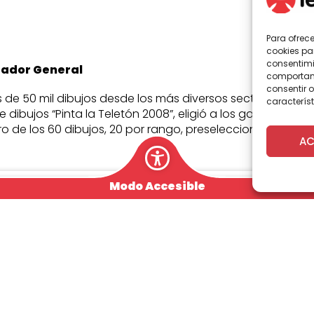
Para ofrec
cookies pa
consentimi
rador General
comportami
consentir o
s de 50 mil dibujos desde los más diversos sectores de Ch
característ
 dibujos “Pinta la Teletón 2008”, eligió a los ganadores d
o de los 60 dibujos, 20 por rango, preseleccionados.
AC
Modo Accesible
s artísticas de los estudiantes de Enseñanza Pre Escolar 
eccionadas por los alumnos de la carrera de Artes de las U
l decisión, el jurado eligió a los 3 primeros lugares ganado
a 8º.
 los ganadores se mantendrán en secreto hasta el próxim