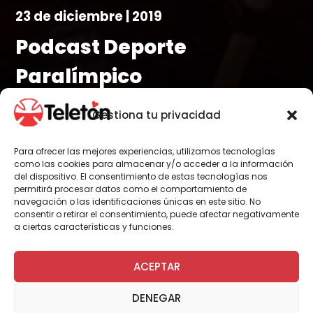
23 de diciembre | 2019
Podcast Deporte
Paralímpico
El periodista deportivo Gustavo Huerta y nuestro
Gestiona tu privacidad
nadador paralímpico Alberto Abarza se reunieron
en un nuevo Podcast Teletón.
Para ofrecer las mejores experiencias, utilizamos tecnologías
como las cookies para almacenar y/o acceder a la información
del dispositivo. El consentimiento de estas tecnologías nos
permitirá procesar datos como el comportamiento de
navegación o las identificaciones únicas en este sitio. No
Por Administrador General
consentir o retirar el consentimiento, puede afectar negativamente
a ciertas características y funciones.
ACEPTAR
El deporte Paralímpico se tomó el micrófono
en un nuevo Podcast Teletón, la trayectoria
DENEGAR
deportiva de Alberto Abarza y su historia de