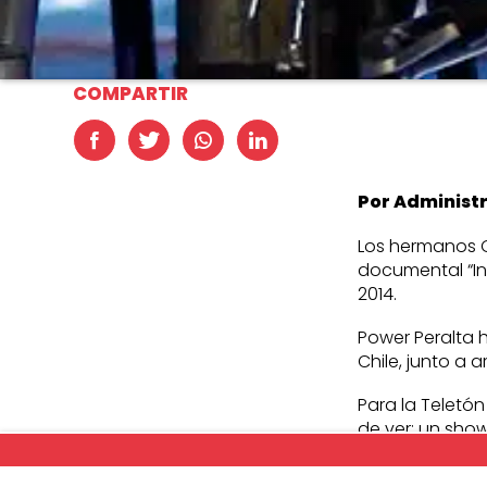
COMPARTIR
Por Administ
Los hermanos Ga
documental “Ino
2014.
Power Peralta 
Chile, junto a 
Para la Teletó
de ver: un show
permanencia ju