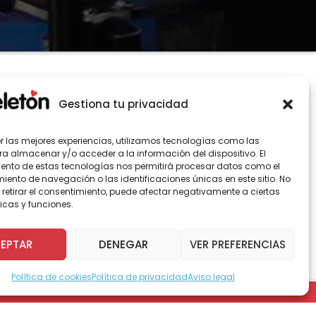
Gestiona tu privacidad
er las mejores experiencias, utilizamos tecnologías como las
ra almacenar y/o acceder a la información del dispositivo. El
istico como “Power Peralta”, lanzaron el
ento de estas tecnologías nos permitirá procesar datos como el
izaron para su presentación durante la Teletón
ento de navegación o las identificaciones únicas en este sitio. No
 retirar el consentimiento, puede afectar negativamente a ciertas
icas y funciones.
ncalculabes trabajos realizados fuera de
ante del mundo, el Cirque Du Soleil.
EPTAR
DENEGAR
VER PREFERENCIAS
ero que pocos habían tenido la oportunidad
ulo realizado por los bailarines durante su
Política de cookies
Política de privacidad
Aviso legal
oco más de un año en Las Vegas (EE.UU).