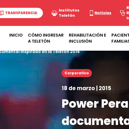
R
Institutos
TRANSPARENCIA
Noticias
R
Teletón
I
INICIO
CÓMO INGRESAR
REHABILITACIÓN E
PACIENT
A TELETÓN
INCLUSIÓN
FAMILIA
umental inspirado en la Teletón 2014
Corporativo
18 de marzo | 2015
Power Pera
documental