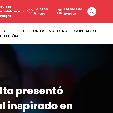
evista
Teletón
Formas de
ehabilitación
Virtual
ayudar
ntegral
E Y
TELETÓN TV
NOSOTROS
CONTACTO
S TELETÓN
lta presentó
 inspirado en