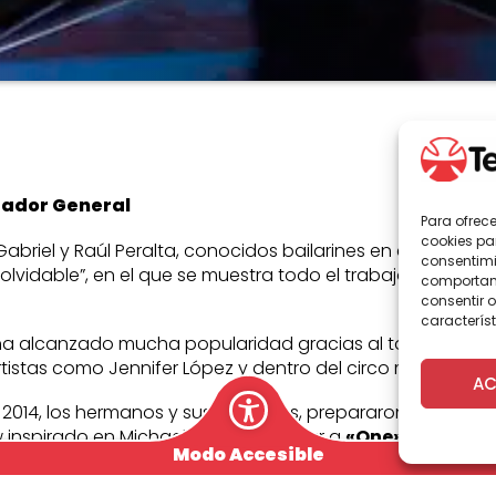
rador General
Para ofrec
cookies pa
briel y Raúl Peralta, conocidos bailarines en el medio art
consentimi
lvidable”, en el que se muestra todo el trabajo que real
comportami
consentir o
característ
ha alcanzado mucha popularidad gracias al talento y a i
artistas como Jennifer López y dentro del circo más import
AC
n 2014, los hermanos y sus bailarines, prepararon un núm
 inspirado en Michael Jackson, similar a
«One»
, espectác
Modo Accesible
nto a la compañía canadiense y que se presentó por p