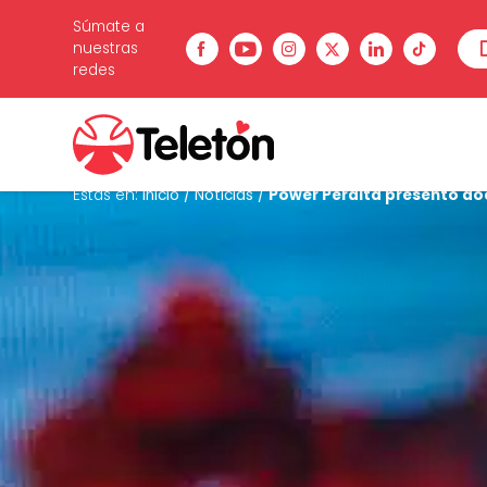
Súmate a
nuestras
redes
Estás en:
Inicio
/
Noticias
/
Power Peralta presentó doc