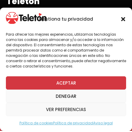
Teletón
Gestiona tu privacidad
Para ofrecer las mejores experiencias, utilizamos tecnologías
Por Administrador General
como las cookies para almacenar y/o acceder a la información
del dispositivo. El consentimiento de estas tecnologías nos
permitirá procesar datos como el comportamiento de
navegación o las identificaciones únicas en este sitio. No
consentir o retirar el consentimiento, puede afectar negativamente
Un grupo de más de 60 profesionales de la
a ciertas características y funciones.
salud, compuesto por kinesiólogos,
terapeutas ocupacionales, psicólogos y
trabajadores sociales pertenecientes a 18
ACEPTAR
Centros Comunitarios de Rehabilitación (CCR)
y a dos Centros de Rehabilitación Municipal,
DENEGAR
todos de la Región Metropolitana, llegaron el
pasado 12 de abril a la sede capitalina de
VER PREFERENCIAS
Teletón, para participar en el Primer Encuentro
de Centros Comunitarios de Rehabilitación y
Política de cookies
Política de privacidad
Aviso legal
Modo Accesible
Teletón.