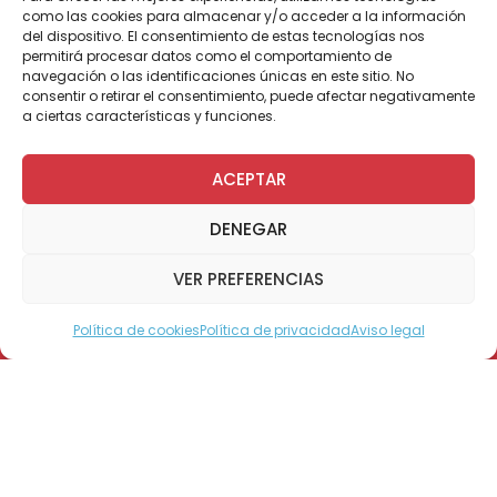
como las cookies para almacenar y/o acceder a la información
del dispositivo. El consentimiento de estas tecnologías nos
permitirá procesar datos como el comportamiento de
Por Administrador General
navegación o las identificaciones únicas en este sitio. No
consentir o retirar el consentimiento, puede afectar negativamente
a ciertas características y funciones.
Los profesionales de Teletón llegaron hasta la
ACEPTAR
localidad de El Blanco para realizar un
encuentro de inclusión dirigido a todo el
DENEGAR
personal. La importancia del taller está dada
porque desde este año 2015, dos pacientes
VER PREFERENCIAS
de Teletón fueron matriculados en dicho
establecimiento, por lo que Teletón
Política de cookies
Política de privacidad
Aviso legal
comparte sus conocimientos de trabajo con
Modo Accesible
personas en situación de discapacidad,
inclusión e integración, más allá de la
rehabilitación física que reciben los
estudiantes.
Asistieron alrededor de treinta personas que