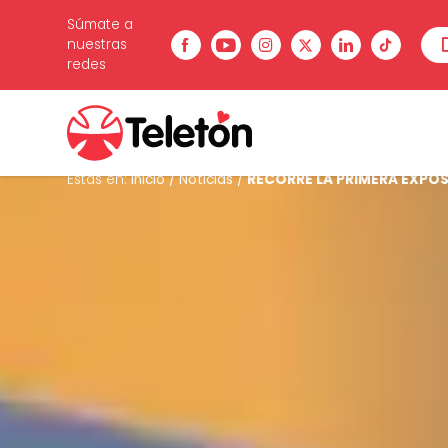
Súmate a
nuestras
redes
Estás en:
Inicio
/
Noticias
/
RECORRE LA PRIMERA EXPOS