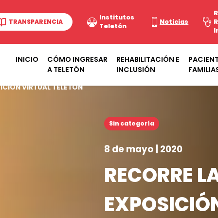
R
Institutos
TRANSPARENCIA
Noticias
R
Teletón
I
INICIO
CÓMO INGRESAR
REHABILITACIÓN E
PACIENT
A TELETÓN
INCLUSIÓN
FAMILIA
ICIÓN VIRTUAL TELETÓN
Sin categoría
8 de mayo | 2020
RECORRE L
EXPOSICIÓ