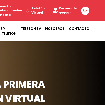
evista
Teletón
Formas de
ehabilitación
Virtual
ayudar
ntegral
E Y
TELETÓN TV
NOSOTROS
CONTACTO
S TELETÓN
A PRIMERA
N VIRTUAL