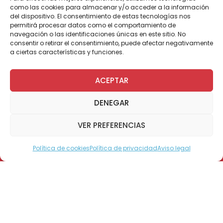
como las cookies para almacenar y/o acceder a la información
del dispositivo. El consentimiento de estas tecnologías nos
permitirá procesar datos como el comportamiento de
navegación o las identificaciones únicas en este sitio. No
Haz clic para aceptar cookies de
consentir o retirar el consentimiento, puede afectar negativamente
Publicación
de
Teletón Chile
.
marketing y permitir este
a ciertas características y funciones.
contenido
ACEPTAR
DENEGAR
VER PREFERENCIAS
Política de cookies
Política de privacidad
Aviso legal
Modo Accesible
Haz clic para aceptar cookies de
Publicación
de
Teletón Chile
.
marketing y permitir este
contenido