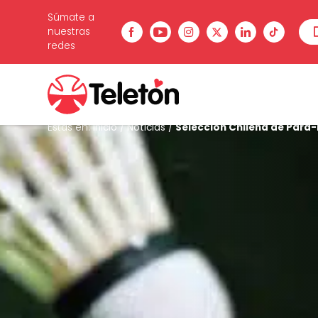
Súmate a
nuestras
redes
Estás en:
Inicio
/
Noticias
/
Selección Chilena de Para