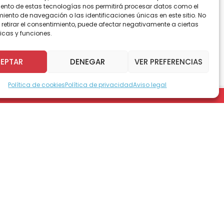
ento de estas tecnologías nos permitirá procesar datos como el
ento de navegación o las identificaciones únicas en este sitio. No
 retirar el consentimiento, puede afectar negativamente a ciertas
icas y funciones.
etón en Gestión de Proyectos Deportivos;
stancio Cancino, serán los encargados de
cional. La nómina la completan la
EPTAR
DENEGAR
VER PREFERENCIAS
l de la Unidad de Deportes y Ejercicio
Política de cookies
Política de privacidad
Aviso legal
minton Lima 2015, serán Brasil, Canadá,
blica Dominicana y Surinam.
alina Jimeno, medalla de plata en el
drá competir durante el torneo. Sin embargo,
Cancino están seguros de que realizarán una
jo que hemos realizado durante este año”.
 del día 16 de octubre, cuando se marque el