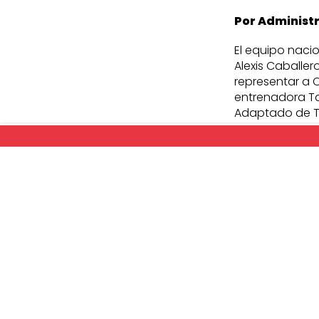
Por Administ
El equipo naci
Alexis Caballe
representar a 
entrenadora Tat
Adaptado de T
En esta primera
Colombia, Chil
Por indicación
Panamericano d
a pesar de est
correcta parti
La programació
inicio formal d