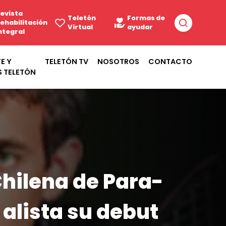
evista
Teletón
Formas de
ehabilitación
Virtual
ayudar
ntegral
E Y
TELETÓN TV
NOSOTROS
CONTACTO
S TELETÓN
Chilena de Para-
alista su debut