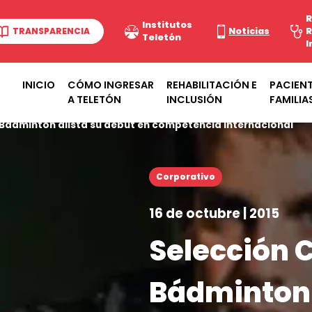
R
Institutos
TRANSPARENCIA
Noticias
R
Teletón
I
INICIO
CÓMO INGRESAR
REHABILITACIÓN E
PACIENT
A TELETÓN
INCLUSIÓN
FAMILIA
-Bádminton alista su debut en competencia internacional
Corporativo
16 de octubre | 2015
Selección 
Bádminton 