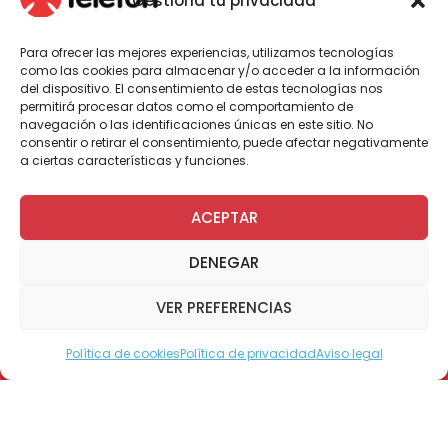
Gestiona tu privacidad
En la delegación se encuentra el paciente Teletón,
Para ofrecer las mejores experiencias, utilizamos tecnologías
Matías Alcaíno.
como las cookies para almacenar y/o acceder a la información
del dispositivo. El consentimiento de estas tecnologías nos
permitirá procesar datos como el comportamiento de
navegación o las identificaciones únicas en este sitio. No
consentir o retirar el consentimiento, puede afectar negativamente
Por Administrador General
a ciertas características y funciones.
ACEPTAR
Este lunes 27 de abril, la Selección Nacional de
DENEGAR
Bochas partió viaje hacia Canadá para
formar parte de los representativos que
competirán en la Copa Boccia Americas
VER PREFERENCIAS
Team & Pairs Championships. El torneo se
realizará entre los días 29 de abril y 4 de
Política de cookies
Política de privacidad
Aviso legal
Modo Accesible
mayo, en la ciudad de Montreal.
En esta oportunidad, el equipo será dirigido
por el técnico Francisco Olmos. La selección