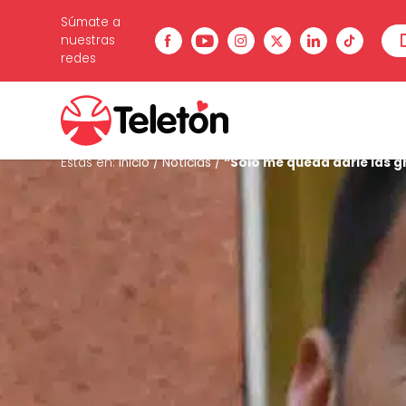
Súmate a
nuestras
redes
Estás en:
Inicio
/
Noticias
/
“Sólo me queda darle las gr