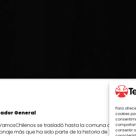
Para ofrec
rador General
cookies pa
consentimi
VamosChilenos se trasladó hasta la comuna de Pudahuel p
comportami
consentir o
onaje más que ha sido parte de la historia de Teletón.
característ