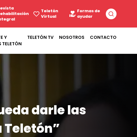
evista
Teletón
Formas de
ehabilitación
Virtual
ayudar
ntegral
E Y
TELETÓN TV
NOSOTROS
CONTACTO
S TELETÓN
ueda darle las
a Teletón”