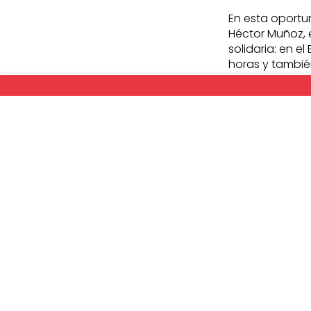
En esta oportun
Héctor Muñoz, 
solidaria: en e
horas y también
Durante la ent
los cuarenta añ
solidaridad de 
Al respecto di
pocas cosas que
me viene a la 
que tiene la b
principalmente 
Teletón. Para m
Durante la jorn
realizan los V
en la entrada d
que sufre de do