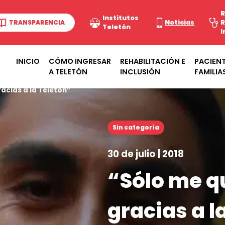
R
Institutos
TRANSPARENCIA
Noticias
R
Teletón
I
INICIO
CÓMO INGRESAR
REHABILITACIÓN E
PACIENT
A TELETÓN
INCLUSIÓN
FAMILIA
acias a la Teletón”
Sin categoría
30 de julio | 2018
“Sólo me q
gracias a l