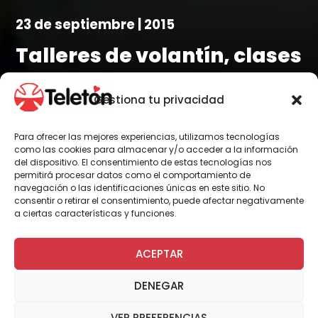
23 de septiembre | 2015
Talleres de volantín, clases
de cueca y comidas típicas
Gestiona tu privacidad
en Teletón de la Araucanía
Para ofrecer las mejores experiencias, utilizamos tecnologías
como las cookies para almacenar y/o acceder a la información
del dispositivo. El consentimiento de estas tecnologías nos
permitirá procesar datos como el comportamiento de
navegación o las identificaciones únicas en este sitio. No
consentir o retirar el consentimiento, puede afectar negativamente
Por Administrador General
a ciertas características y funciones.
ACEPTAR
Los trabajadores de Teletón Temuco no
quisieron quedar atrás en las celebraciones
DENEGAR
patrias para para los niños y jóvenes sus
familias y voluntarios de la institución y
VER PREFERENCIAS