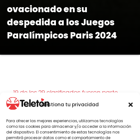
ovacionado en su
despedida a los Juegos
Paralímpicos Paris 2024
19 de los 29 clasificados fueron parte
de la ceremonia de despedida en el
Gestiona tu privacidad
Centro de Entrenamiento Paralímpico
antes de su viaje a los Paralímpicos de
Para ofrecer las mejores experiencias, utilizamos tecnologías
Paris. Cabe destacar que el 85% de los
como las cookies para almacenar y/o acceder a la información
atletas fueron o son usuarios activos de
del dispositivo. El consentimiento de estas tecnologías nos
permitirá procesar datos como el comportamiento de
Teletón.