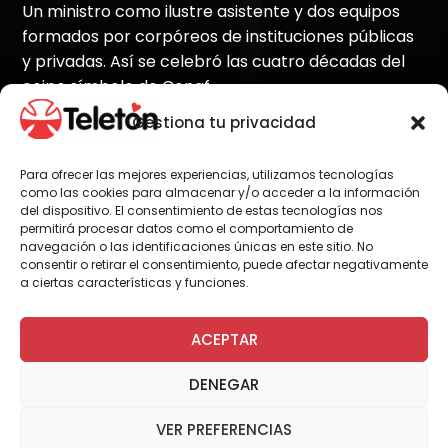
Un ministro como ilustre asistente y dos equipos
formados por corpóreos de instituciones públicas
y privadas. Así se celebró las cuatro décadas del
coipo símbolo de Conaf.
Gestiona tu privacidad
Para ofrecer las mejores experiencias, utilizamos tecnologías
Por Administrador General
como las cookies para almacenar y/o acceder a la información
del dispositivo. El consentimiento de estas tecnologías nos
permitirá procesar datos como el comportamiento de
navegación o las identificaciones únicas en este sitio. No
Un inédito duelo conmemorativo se vivió en el
consentir o retirar el consentimiento, puede afectar negativamente
gimnasio del
Instituto de Desarrollo
a ciertas características y funciones.
Agropecuario (Indap)
. Forestín, el histórico
coipo de la Corporación Nacional Forestal
ACEPTAR
(Conaf), cumplió 40 años de vida y decidió
celebrarlo invitando a sus amigos a jugar un
DENEGAR
partido de baby-fútbol.
VER PREFERENCIAS
Entre las mascotas y corpóreos