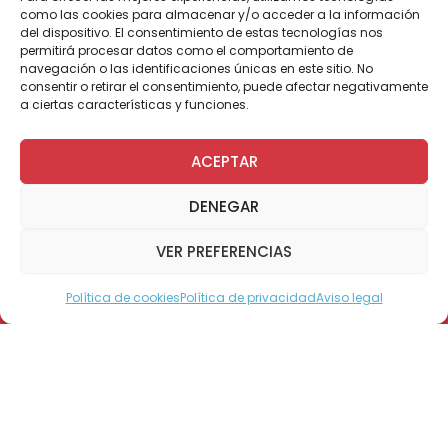
Paralímpico a desarrollarse en la ciudad.
como las cookies para almacenar y/o acceder a la información
del dispositivo. El consentimiento de estas tecnologías nos
El encuentro deportivo, realizado por iniciativa
permitirá procesar datos como el comportamiento de
navegación o las identificaciones únicas en este sitio. No
de la Oficina Municipal para la Integración de
consentir o retirar el consentimiento, puede afectar negativamente
Personas en Situación de Discapacidad (OID),
a ciertas características y funciones.
tiene como objetivo incentivar y acercar a
quienes tienen alguna discapacidad a la
práctica deportiva.
ACEPTAR
Por esta razón, fueron convocadas a
DENEGAR
participar todas las agrupaciones,
fundaciones, corporaciones, escuelas, y
VER PREFERENCIAS
clubes deportivos vinculados a los diferentes
ámbitos de la discapacidad, ya sea
Política de cookies
Política de privacidad
Aviso legal
Modo Accesible
cognitiva, motora o sensorial, entre ellos
Teletón.
En la actividad, que se desarrollará en
dependencias del estadio Calvo y Bascuñán,
se pondrán en juego más de 100 medallas
que serán disputadas por cerca de 250