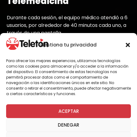
Telemedicina
Durante cada sesión, el equipo médico atendió a 6
usuarios, por alrededor de 40 minutos cada uno, a
través de una pantalla.
Gestiona tu privacidad
Para ofrecer las mejores experiencias, utilizamos tecnologías
Por Administrador General
como las cookies para almacenar y/o acceder a la información
del dispositivo. El consentimiento de estas tecnologías nos
permitirá procesar datos como el comportamiento de
navegación o las identificaciones únicas en este sitio. No
Este lunes 26 de octubre, un equipo de
consentir o retirar el consentimiento, puede afectar negativamente
profesionales del Instituto Teletón
a ciertas características y funciones.
Antofagasta realizó la segunda sesión de
Telemedicina de este año en la región.
ACEPTAR
En esta oportunidad, fueron 6 los pacientes
DENEGAR
atendidos que, previamente citados, fueron
parte de la atención a través de la tecnología