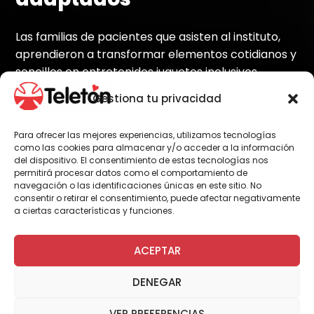
Las familias de pacientes que asisten al instituto,
aprendieron a transformar elementos cotidianos y
sencillos en entretenidos juguetes inclusivos.
Gestiona tu privacidad
Para ofrecer las mejores experiencias, utilizamos tecnologías
Por Administrador General
como las cookies para almacenar y/o acceder a la información
del dispositivo. El consentimiento de estas tecnologías nos
permitirá procesar datos como el comportamiento de
navegación o las identificaciones únicas en este sitio. No
Como una manera de adelantarse a las
consentir o retirar el consentimiento, puede afectar negativamente
celebraciones del Día del Niño, el instituto
a ciertas características y funciones.
Teletón de Arica realizó un taller para que los
papás y mamás que acompañan a sus hijos
ACEPTAR
al instituto, aprendan a adaptar juguetes de
manera que puedan ser usados por quienes
DENEGAR
presentan dificultades de movimiento.
VER PREFERENCIAS