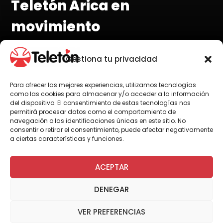
Teletón Arica en
movimiento
Gestiona tu privacidad
Para ofrecer las mejores experiencias, utilizamos tecnologías
Por Administrador General
como las cookies para almacenar y/o acceder a la información
del dispositivo. El consentimiento de estas tecnologías nos
permitirá procesar datos como el comportamiento de
navegación o las identificaciones únicas en este sitio. No
consentir o retirar el consentimiento, puede afectar negativamente
a ciertas características y funciones.
ACEPTAR
Arica, 24 de octubre de 2008.- En pleno
movimiento se encuentra el Instituto Teletón
DENEGAR
Arica, quienes cuentan entre sus principales
actividades la celebración de su 19º
VER PREFERENCIAS
aniversario donde participó personal