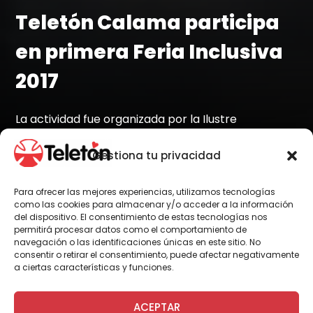
Teletón Calama participa
en primera Feria Inclusiva
2017
La actividad fue organizada por la Ilustre
Municipalidad como una instancia de cooperación
y trabajo colaborativo en la región.
Gestiona tu privacidad
Para ofrecer las mejores experiencias, utilizamos tecnologías
como las cookies para almacenar y/o acceder a la información
del dispositivo. El consentimiento de estas tecnologías nos
Por Administrador General
permitirá procesar datos como el comportamiento de
navegación o las identificaciones únicas en este sitio. No
consentir o retirar el consentimiento, puede afectar negativamente
a ciertas características y funciones.
El pasado viernes y en la Plaza 23 de marzo
de la ciudad de Calama, se realizó la primera
ACEPTAR
Feria Inclusiva de la ciudad, oportunidad que