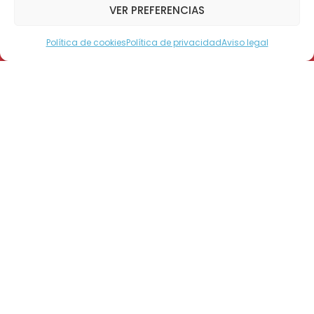
VER PREFERENCIAS
Política de cookies
Política de privacidad
Aviso legal
Modo Accesible
En la antesala de la campaña solidaria de
este año, programada para los días 27 y 28
de noviembre, Teletón comenzó su
tradicional gira por el país con un masivo
show este miércoles, realizado en la ciudad
de Arica.
Según cifras oficiales, cerca de las 21:00 horas,
más de diez mil personas se dieron cita en Av.
San Martín con Máximo Lira, frente a la