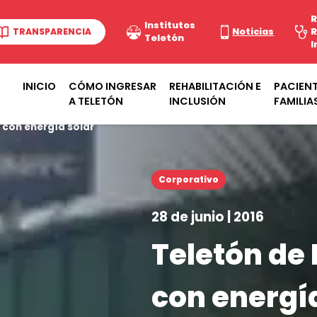
R
Institutos
TRANSPARENCIA
Noticias
R
Teletón
I
INICIO
CÓMO INGRESAR
REHABILITACIÓN E
PACIENT
A TELETÓN
INCLUSIÓN
FAMILIA
 con energía solar
Corporativo
28 de junio | 2016
Teletón de
con energía