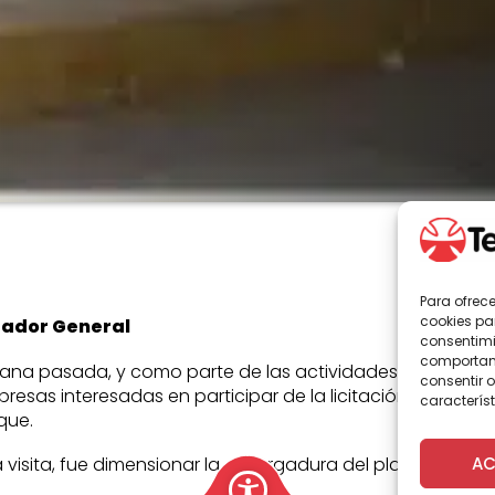
Para ofrec
cookies pa
rador General
consentimi
comportami
ana pasada, y como parte de las actividades del Programa
consentir o
presas interesadas en participar de la licitación de este p
característ
que.
AC
la visita, fue dimensionar la envergadura del plan y realiza