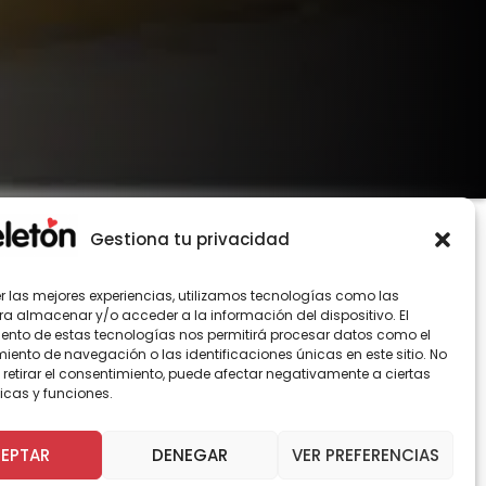
Gestiona tu privacidad
er las mejores experiencias, utilizamos tecnologías como las
ra almacenar y/o acceder a la información del dispositivo. El
ento de estas tecnologías nos permitirá procesar datos como el
ento de navegación o las identificaciones únicas en este sitio. No
 Techos Solares Públicos, del Ministerio de
 retirar el consentimiento, puede afectar negativamente a ciertas
royecto recorrieron en terreno el edificio
icas y funciones.
EPTAR
DENEGAR
VER PREFERENCIAS
r las consultas técnicas, para trabajar en sus