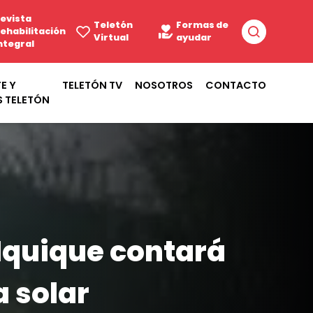
evista
Teletón
Formas de
ehabilitación
Virtual
ayudar
ntegral
E Y
TELETÓN TV
NOSOTROS
CONTACTO
S TELETÓN
 Iquique contará
 solar