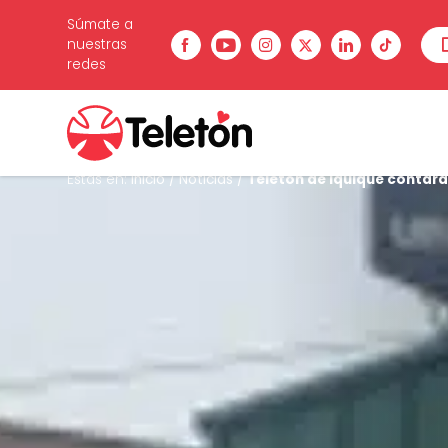
Súmate a
nuestras
redes
Estás en:
Inicio
/
Noticias
/
Teletón de Iquique contará