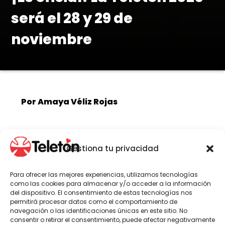
será el 28 y 29 de
noviembre
Por Amaya Véliz Rojas
La institución, junto a la Anatel y
Gestiona tu privacidad
animadores de los canales de televisión
abierta, realizaron el anuncio de la
Para ofrecer las mejores experiencias, utilizamos tecnologías
fecha de la campaña de este año. El
como las cookies para almacenar y/o acceder a la información
bloque de cierre de la cruzada solidaria
del dispositivo. El consentimiento de estas tecnologías nos
permitirá procesar datos como el comportamiento de
regresará, después de dos años, al
navegación o las identificaciones únicas en este sitio. No
Estadio Nacional.
consentir o retirar el consentimiento, puede afectar negativamente