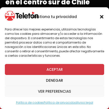
en el centro sur de Chile
Gestiona tu privacidad
Para ofrecer las mejores experiencias, utilizamos tecnologías
Por Juan José Ulloa
como las cookies para almacenar y/o acceder a la información
del dispositivo. El consentimiento de estas tecnologías nos
permitirá procesar datos como el comportamiento de
navegación o las identificaciones únicas en este sitio. No
consentir o retirar el consentimiento, puede afectar negativamente
Teletón está levantando un catastro de
a ciertas características y funciones.
pacientes y familias que residan en las
regiones de O'Higgins, Maule, Ñuble y
ACEPTAR
Biobío, que pudieran estar afectados
por la situación de emergencia . Aquí
DENEGAR
disponibilizamos números de contacto
y ayuda.
VER PREFERENCIAS
Política de cookies
Política de privacidad
Aviso legal
Modo Accesible