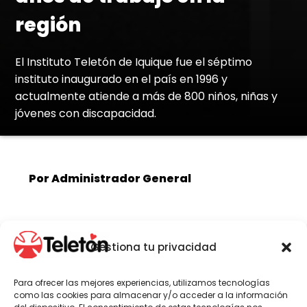
región
El Instituto Teletón de Iquique fue el séptimo
instituto inaugurado en el país en 1996 y
actualmente atiende a más de 800 niños, niñas y
jóvenes con discapacidad.
Por Administrador General
Teletón Iquique, junto a sus trabajadores,
Gestiona tu privacidad
pacientes y familiares, conmemora este
miércoles 7 de diciembre sus 20 años de
funcionamiento en la región.
Para ofrecer las mejores experiencias, utilizamos tecnologías
como las cookies para almacenar y/o acceder a la información
El Instituto Teletón de Iquique fue el séptimo