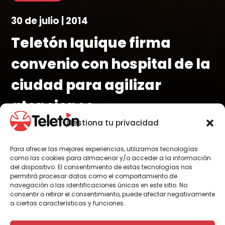
30 de julio | 2014
Teletón Iquique firma
convenio con hospital de la
ciudad para agilizar
atenciones
Gestiona tu privacidad
Para ofrecer las mejores experiencias, utilizamos tecnologías
como las cookies para almacenar y/o acceder a la información
del dispositivo. El consentimiento de estas tecnologías nos
Por Administrador General
permitirá procesar datos como el comportamiento de
navegación o las identificaciones únicas en este sitio. No
consentir o retirar el consentimiento, puede afectar negativamente
a ciertas características y funciones.
Un inédito convenio firmaron los directores de
Teletón Iquique, Julio Volenski y del hospital