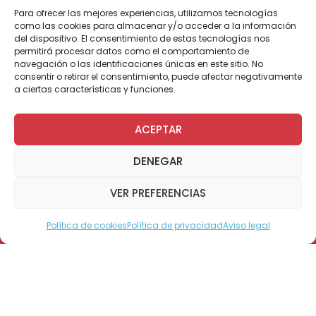
Para ofrecer las mejores experiencias, utilizamos tecnologías
como las cookies para almacenar y/o acceder a la información
del dispositivo. El consentimiento de estas tecnologías nos
permitirá procesar datos como el comportamiento de
Por Administrador General
navegación o las identificaciones únicas en este sitio. No
consentir o retirar el consentimiento, puede afectar negativamente
a ciertas características y funciones.
Esta muestra formó parte de la
ACEPTAR
conmemoración del mes de la discapacidad,
congregando a diversas instituciones que
DENEGAR
trabajan el tema, tales como SENADIS, la Unión
Comunal de la Discapacidad y Teletón, entre
VER PREFERENCIAS
otras agrupaciones.
La Directora Regional de SENADIS, Dominique
Política de cookies
Política de privacidad
Aviso legal
Modo Accesible
Brautigam, explicó que
“este ha sido un año
relevante, porque se han instalado con
fuerza temáticas en torno a la
discapacidad y hemos podido realizar un
trabajo directo y mancomunado con