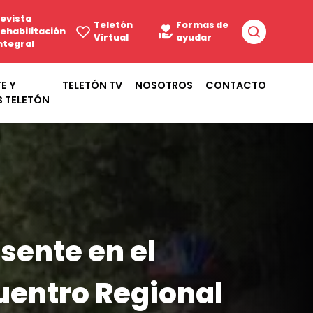
evista
Teletón
Formas de
ehabilitación
Virtual
ayudar
ntegral
E Y
TELETÓN TV
NOSOTROS
CONTACTO
S TELETÓN
sente en el
uentro Regional