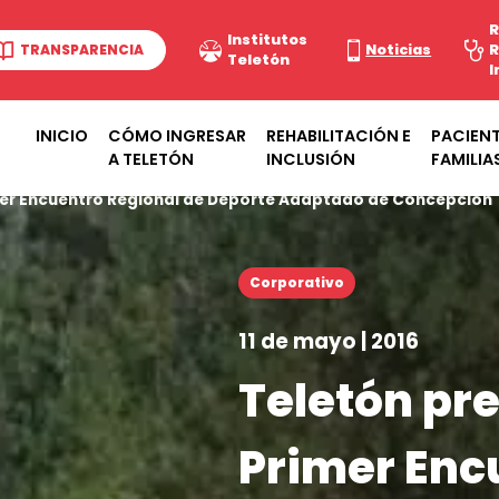
R
Institutos
TRANSPARENCIA
Noticias
R
Teletón
I
INICIO
CÓMO INGRESAR
REHABILITACIÓN E
PACIENT
A TELETÓN
INCLUSIÓN
FAMILIA
imer Encuentro Regional de Deporte Adaptado de Concepción
Corporativo
11 de mayo | 2016
Teletón pre
Primer Enc