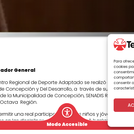
Para ofrec
cookies pa
rador General
consentimi
comportami
entro Regional de Deporte Adaptado se realizó el pasado 
consentir o
e Concepción y Del Desarrollo, a través de sus carreras de
característ
n de la Municipalidad de Concepción, SENADIS Región del B
 Octava Región.
AC
permitir una real participación de los niños y jóvenes, a 
 en las disciplinas de: fútbol, handball, basketball, goal
Modo Accesible
 especiales y otras organizaciones que desarrollan inter
n situación de discapacidad.