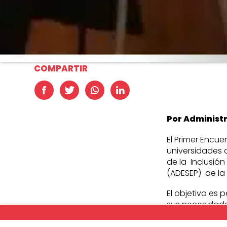
COMPARTIR
Por Administ
El Primer Encu
universidades d
de la Inclusió
(ADESEP) de la
El objetivo es 
sus necesidades
de 10 escuelas
para jóvenes e