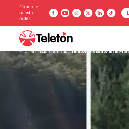
Súmate a
nuestras
redes
Estás en:
Inicio
/
Noticias
/
Teletón presente en el Pr