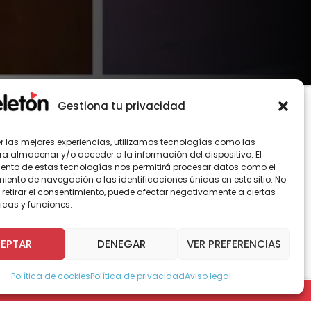
Gestiona tu privacidad
er las mejores experiencias, utilizamos tecnologías como las
ra almacenar y/o acceder a la información del dispositivo. El
ento de estas tecnologías nos permitirá procesar datos como el
ento de navegación o las identificaciones únicas en este sitio. No
viernes y fue organizado por las
 retirar el consentimiento, puede afectar negativamente a ciertas
 kinesiología, el Instituto Teletón, la Casa
icas y funciones.
íobío y la Corporación de Escuelas Especiales
EPTAR
DENEGAR
VER PREFERENCIAS
través de la práctica del deporte adaptado a
Política de cookies
Política de privacidad
Aviso legal
ball, bochas y tenis de mesa. Participaron más
venciones educativas y de rehabilitación