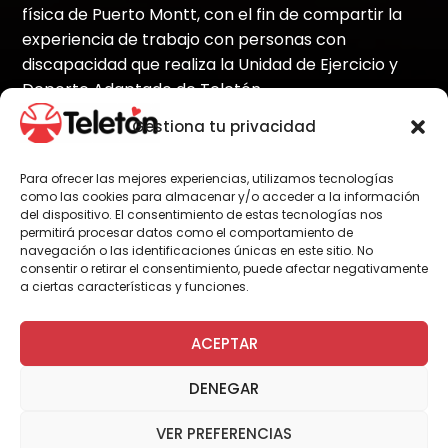
física de Puerto Montt, con el fin de compartir la
experiencia de trabajo con personas con
discapacidad que realiza la Unidad de Ejercicio y
Deporte Adaptado de Teletón.
Gestiona tu privacidad
Para ofrecer las mejores experiencias, utilizamos tecnologías
Por Administrador General
como las cookies para almacenar y/o acceder a la información
del dispositivo. El consentimiento de estas tecnologías nos
permitirá procesar datos como el comportamiento de
navegación o las identificaciones únicas en este sitio. No
Este viernes, alrededor de treinta profesores
consentir o retirar el consentimiento, puede afectar negativamente
de educación física, se reunieron durante
a ciertas características y funciones.
toda la jornada para participar del primer
Seminario de Ejercicio, Deporte Adaptado y
ACEPTAR
Educación Física Inclusiva
DENEGAR
El seminario se construyó a partir de los
conceptos de discapacidad y rehabilitación,
VER PREFERENCIAS
modelo que aplica la Unidad de Deporte de