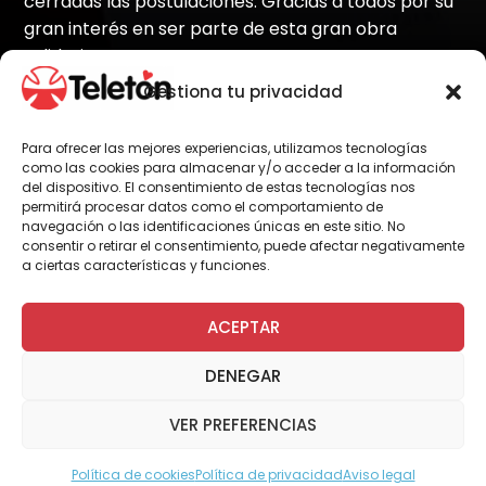
cerradas las postulaciones. Gracias a todos por su
gran interés en ser parte de esta gran obra
solidaria!
Gestiona tu privacidad
Para ofrecer las mejores experiencias, utilizamos tecnologías
Por Administrador General
como las cookies para almacenar y/o acceder a la información
del dispositivo. El consentimiento de estas tecnologías nos
permitirá procesar datos como el comportamiento de
navegación o las identificaciones únicas en este sitio. No
La principal labor de los Voluntarios de
consentir o retirar el consentimiento, puede afectar negativamente
a ciertas características y funciones.
Teletón es trabajar en la vinculación de
Teletón con la comunidad y trabajar por un
país inclusivo para las personas en situación
ACEPTAR
de discapacidad.
DENEGAR
El año pasado fueron casi dos mil los
Voluntarios Permanentes que trabajaron
VER PREFERENCIAS
durante el año en los diversos programas que
motivan la inclusión, accesibilidad, recreación,
Política de cookies
Política de privacidad
Aviso legal
educación y otros.
Modo Accesible