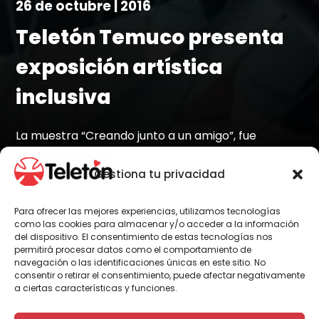
26 de octubre | 2016
Teletón Temuco presenta
exposición artística
inclusiva
La muestra “Creando junto a un amigo”, fue
realizada por los niños del Jardín Infantil Ñielol, en
conjunto con los niños que se atienden en Teletón.
Gestiona tu privacidad
Para ofrecer las mejores experiencias, utilizamos tecnologías
como las cookies para almacenar y/o acceder a la información
del dispositivo. El consentimiento de estas tecnologías nos
Por Administrador General
permitirá procesar datos como el comportamiento de
navegación o las identificaciones únicas en este sitio. No
consentir o retirar el consentimiento, puede afectar negativamente
a ciertas características y funciones.
El Instituto Teletón Temuco inauguró la
exposición “Creando Junto a un Amigo”,