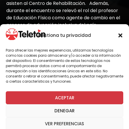
asisten al Centro de Rehabilitación. Además,
durante el encuentro se relevó el rol del profesor
de Educación Física como agente de cambio en el
proceso de educación inclusiva del país.
Gestiona tu privacidad
Para ofrecer las mejores experiencias, utilizamos tecnologías
Por Administrador General
como las cookies para almacenar y/o acceder a la información
del dispositivo. El consentimiento de estas tecnologías nos
permitirá procesar datos como el comportamiento de
navegación o las identificaciones únicas en este sitio. No
Este viernes 30 de octubre, con la asistencia
consentir o retirar el consentimiento, puede afectar negativamente
de 20 profesores pertenecientes a la red de
a ciertas características y funciones.
educación de la Región de la Araucanía, se
realizó una nueva jornada de capacitación a
ACEPTAR
cargo del instituto Teletón Temuco.
DENEGAR
La actividad, que se dividió en dos jornadas,
una en la mañana realizada en
VER PREFERENCIAS
dependencias del instituto y la otra en la