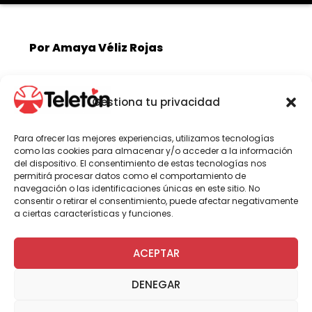
Por Amaya Véliz Rojas
Gestiona tu privacidad
La certificación se otorgó por primera
vez al centro de rehabilitación porteño
y tiene una duración de tres años.
Para ofrecer las mejores experiencias, utilizamos tecnologías
como las cookies para almacenar y/o acceder a la información
“Como entidad en salud nos
del dispositivo. El consentimiento de estas tecnologías nos
esforzamos diariamente en hacer las
permitirá procesar datos como el comportamiento de
navegación o las identificaciones únicas en este sitio. No
cosas bien y esta distinción es la
consentir o retirar el consentimiento, puede afectar negativamente
muestra de ello”, comenta la directora
a ciertas características y funciones.
(s) Salgado.
ACEPTAR
DENEGAR
Hasta el Instituto Teletón de Valparaíso llegó
el superintendente de Salud,
Víctor Torres
,