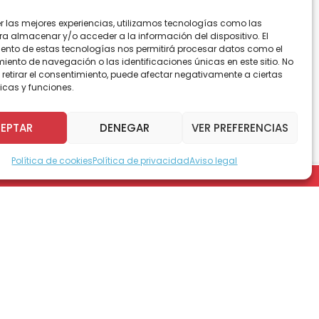
er las mejores experiencias, utilizamos tecnologías como las
ra almacenar y/o acceder a la información del dispositivo. El
ento de estas tecnologías nos permitirá procesar datos como el
Santiago y contó con la
ento de navegación o las identificaciones únicas en este sitio. No
 retirar el consentimiento, puede afectar negativamente a ciertas
turo López Pérez, la
icas y funciones.
a. En la actividad se
e atraviesan las clínicas y
EPTAR
DENEGAR
VER PREFERENCIAS
a pacientes y usuarios.
Política de cookies
Política de privacidad
Aviso legal
 nombre el conversatorio que el pasado
Santiago y en donde se abordaron múltiples
 rehabilitación.
ia de diversos representantes del rubro
nsformación de la Asociación Chilena de
acientes de la Fundación Arturo López Pérez
de Experiencia Servicios de Teletón.