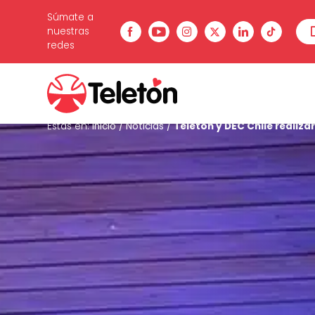
Súmate a
nuestras
redes
Estás en:
Inicio
/
Noticias
/
Teletón y DEC Chile realiza