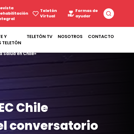
evista
Teletón
Formas de
ehabilitación
Virtual
ayudar
ntegral
E Y
TELETÓN TV
NOSOTROS
CONTACTO
S TELETÓN
a Salud en Chile»
EC Chile
el conversatorio