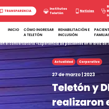
R
Institutos
TRANSPARENCIA
Noticias
R
Teletón
I
INICIO
CÓMO INGRESAR
REHABILITACIÓN E
PACIENT
A TELETÓN
INCLUSIÓN
FAMILIA
ron el conversatorio «Experiencia de pacientes en el área de l
Actualidad
Corporativo
27 de marzo | 2023
Teletón y D
realizaron 