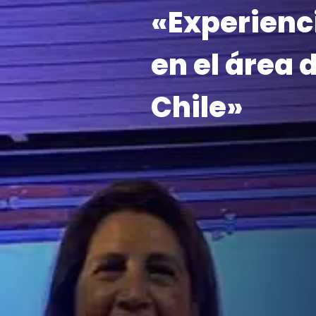
«Experienc
en el área 
Chile»