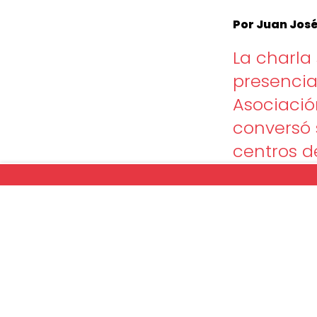
Por Juan José
La charla 
presencia
Asociació
conversó 
centros d
«Experiencia d
martes 21 de ma
temáticas refe
La actividad, 
sanitario; entre
Seguridad (AC
(FALP),
Ángeles