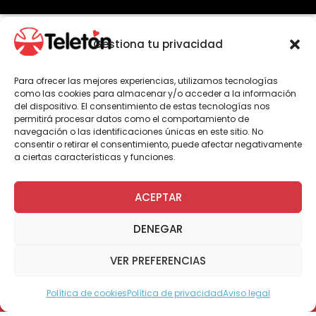
Gestiona tu privacidad
Por Administrador General
Para ofrecer las mejores experiencias, utilizamos tecnologías
como las cookies para almacenar y/o acceder a la información
del dispositivo. El consentimiento de estas tecnologías nos
Este lunes 23 de octubre, en las
permitirá procesar datos como el comportamiento de
dependencias del Hotel Dreams de Temuco,
navegación o las identificaciones únicas en este sitio. No
se oficializó la alianza de trabajo entre
consentir o retirar el consentimiento, puede afectar negativamente
a ciertas características y funciones.
Teletón y el Club de Deportes Temuco. Al
encuentro asistieron el Dr. Iván Barbosa,
Director de Teletón Temuco; Fernando
ACEPTAR
Navarrete, Gerente de Deportes Temuco;
Daniela Guerrero, Directora Regional de
DENEGAR
Senadis, además futbolistas del club
deportivo y el equipo de fútbol de Teletón
VER PREFERENCIAS
Temuco.
Política de cookies
Política de privacidad
Aviso legal
Por medio de este acuerdo, Deportes Temuco
Modo Accesible
facilitará sus instalaciones para los