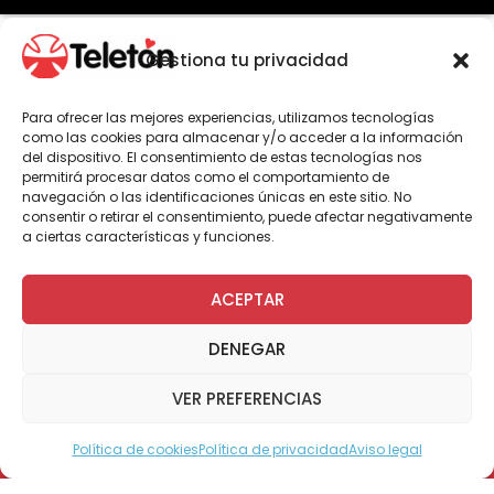
Gestiona tu privacidad
Por Administrador General
Para ofrecer las mejores experiencias, utilizamos tecnologías
como las cookies para almacenar y/o acceder a la información
del dispositivo. El consentimiento de estas tecnologías nos
Representando a cada una de las regiones
permitirá procesar datos como el comportamiento de
donde viven, los tenismesistas vinculados a
navegación o las identificaciones únicas en este sitio. No
consentir o retirar el consentimiento, puede afectar negativamente
los distintos institutos Teletón a lo largo del
a ciertas características y funciones.
país obtuvieron importantes medallas para
sus equipos.
ACEPTAR
Uno de los partidos que convocó la mayor
atención del público fue la final en la
DENEGAR
categoría C6, donde se enfrentaron Cristián
Dettoni, representante de la Región de
VER PREFERENCIAS
Coquimbo y ex paciente de Teletón Santiago,
contra el actual campeón panamericano
Política de cookies
Política de privacidad
Aviso legal
Modo Accesible
Matías Pino, representante de la Región de O
´Higgins, quien asiste al instituto