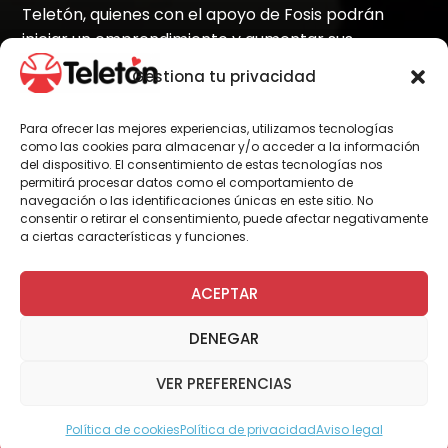
Teletón, quienes con el apoyo de Fosis podrán
iniciar un emprendimiento y aumentar sus
ingresos. Este es un programa que se enmarca en
Gestiona tu privacidad
el convenio firmado este año entre Fosis y Teletón.
Para ofrecer las mejores experiencias, utilizamos tecnologías
como las cookies para almacenar y/o acceder a la información
del dispositivo. El consentimiento de estas tecnologías nos
Por Administrador General
permitirá procesar datos como el comportamiento de
navegación o las identificaciones únicas en este sitio. No
consentir o retirar el consentimiento, puede afectar negativamente
a ciertas características y funciones.
Durante siete meses, padres y tutores de
menores en situación de discapacidad,
ACEPTAR
recibieron capacitación e importantes
recursos para aumentar su habilitación
DENEGAR
laboral e implementar o fortalecer un oficio
determinado, con el objetivo de incrementar
VER PREFERENCIAS
la economía del hogar.
Política de cookies
Política de privacidad
Aviso legal
Respecto a los beneficiarios, la mayoría
Modo Accesible