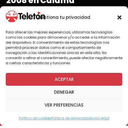
2008 en Calama
Gestiona tu privacidad
Para ofrecer las mejores experiencias, utilizamos tecnologías
Por Administrador General
como las cookies para almacenar y/o acceder a la información
del dispositivo. El consentimiento de estas tecnologías nos
permitirá procesar datos como el comportamiento de
navegación o las identificaciones únicas en este sitio. No
consentir o retirar el consentimiento, puede afectar negativamente
a ciertas características y funciones.
ACEPTAR
• Más de 10 mil personas disfrutaron de un
entretenido show en Calama, gracias a la
DENEGAR
Gira Teletón que llevó a un destacado grupo
de artistas, quienes motivaron a los loínos
VER PREFERENCIAS
para llegar a la meta los próximos 28 y 29 de
noviembre.
Política de cookies
Política de privacidad
Aviso legal
Modo Accesible
Calama, 15 noviembre 2008.- Calama fue la