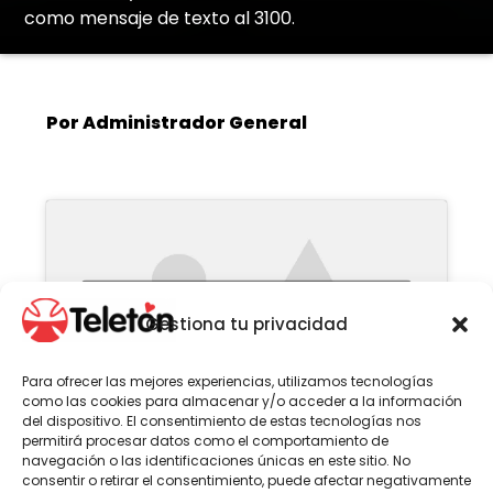
como mensaje de texto al 3100.
Por Administrador General
Haz clic para aceptar cookies de
Gestiona tu privacidad
marketing y permitir este
contenido
Para ofrecer las mejores experiencias, utilizamos tecnologías
como las cookies para almacenar y/o acceder a la información
del dispositivo. El consentimiento de estas tecnologías nos
permitirá procesar datos como el comportamiento de
navegación o las identificaciones únicas en este sitio. No
consentir o retirar el consentimiento, puede afectar negativamente
Ya están los 12 candidatos para la