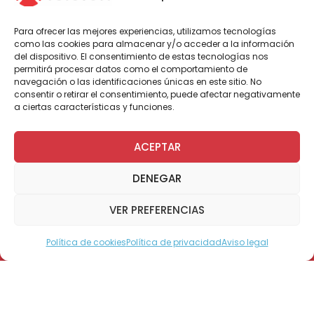
colaborar con la obra solidaria más grande
de Chile.
Podrás aportar, tanto de manera
Para ofrecer las mejores experiencias, utilizamos tecnologías
presencial en sucursales como a través de
como las cookies para almacenar y/o acceder a la información
plataformas digitales
, y apoyar la
del dispositivo. El consentimiento de estas tecnologías nos
rehabilitación de más de 32 mil niños, niñas y
permitirá procesar datos como el comportamiento de
navegación o las identificaciones únicas en este sitio. No
jóvenes en situación de discapacidad en
consentir o retirar el consentimiento, puede afectar negativamente
todo el país. Y, en esta nota, encontrarás
a ciertas características y funciones.
todos los detalles.
Cómo donar de manera
ACEPTAR
presencial a la Teletón 2024
DENEGAR
Banco de Chile
contará con cerca de
3.000
VER PREFERENCIAS
puntos a lo largo del país para realizar
donaciones presenciales
, entre sucursales,
Política de cookies
Política de privacidad
Aviso legal
Modo Accesible
cajas auxiliares, cajas buzón, cajeros
automáticos y POS (máquina para el pago
con tarjetas) desde Arica hasta Puerto
Williams.