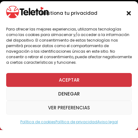
Gestiona tu privacidad
Para ofrecer las mejores experiencias, utilizamos tecnologías
Por Administrador General
como las cookies para almacenar y/o acceder a la información
del dispositivo. El consentimiento de estas tecnologías nos
permitirá procesar datos como el comportamiento de
navegación o las identificaciones únicas en este sitio. No
consentir o retirar el consentimiento, puede afectar negativamente
Hace algunos días el físico inglés Stephen
a ciertas características y funciones.
Hawking presentó una silla de ruedas
inteligente, la cual incorpora conexión
permanente a internet y sensores especiales
ACEPTAR
que obtienen y analizan la información de
cada persona, al tiempo que optimizan el
DENEGAR
funcionamiento y el estado mecánico de la
silla.
VER PREFERENCIAS
Posteriormente, la información se envía a
Política de cookies
Política de privacidad
Aviso legal
Modo Accesible
diversos dispositivos, para así realizar un
seguimiento constante del paciente y del