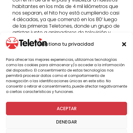
habitantes en los más de 4 mil kilómetros que
nos separan, el hito hoy está cumpliendo casi
4 décadas, ya que comenzó en los 80’ luego
de las primeras Teletones, donde un grupo de
artistas junto a animadores de televisión y
radio, se presentan en diferentes regiones del
Gestiona tu privacidad
país, realizando actividades durante el día,
que culminan con un gran show central.
Para ofrecer las mejores experiencias, utilizamos tecnologías
En esta nueva versión, los animadores y
como las cookies para almacenar y/o acceder a la información
artistas que ya dijeron presente son: La
del dispositivo. El consentimiento de estas tecnologías nos
permitirá procesar datos como el comportamiento de
Sonora de Tommy Rey; LOPEZ – banda
navegación o las identificaciones únicas en este sitio. No
integrada por ex integrantes de Los Bunkers –;
consentir o retirar el consentimiento, puede afectar negativamente
Schuster, autor e intérprete de “Mi Regalo”,
a ciertas características y funciones.
canción oficial de la campaña Teletón 2018;
Mariel Mariel, representante del género pop
ACEPTAR
urbano y «flow latino” y el consolidado grupo
Sinergia, entre otros.
DENEGAR
La caravana solidaria también contará con el