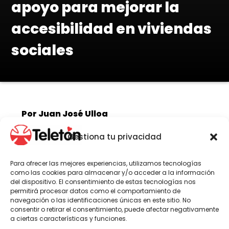
apoyo para mejorar la
accesibilidad en viviendas
sociales
Por Juan José Ulloa
Gestiona tu privacidad
Texto tutorial es el resultado de casi dos
Para ofrecer las mejores experiencias, utilizamos tecnologías
décadas de experiencia del equipo de
como las cookies para almacenar y/o acceder a la información
Voluntariado de la institución en
del dispositivo. El consentimiento de estas tecnologías nos
permitirá procesar datos como el comportamiento de
trabajos y mejoras en hogares de
navegación o las identificaciones únicas en este sitio. No
pacientes.
consentir o retirar el consentimiento, puede afectar negativamente
a ciertas características y funciones.