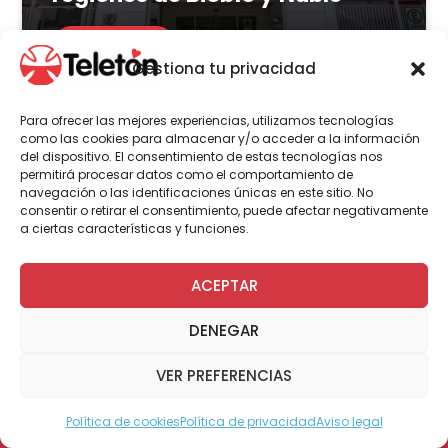
LEER MÁS
Gestiona tu privacidad
Para ofrecer las mejores experiencias, utilizamos tecnologías
como las cookies para almacenar y/o acceder a la información
del dispositivo. El consentimiento de estas tecnologías nos
Actualidad
Voluntariado
permitirá procesar datos como el comportamiento de
navegación o las identificaciones únicas en este sitio. No
consentir o retirar el consentimiento, puede afectar negativamente
a ciertas características y funciones.
23 de julio | 2026
Programa Abre: Voluntariado
ACEPTAR
de Teletón mejoró
DENEGAR
accesibilidad en más de 200
viviendas a nivel nacional
VER PREFERENCIAS
Política de cookies
Política de privacidad
Aviso legal
Modo Accesible
LEER MÁS