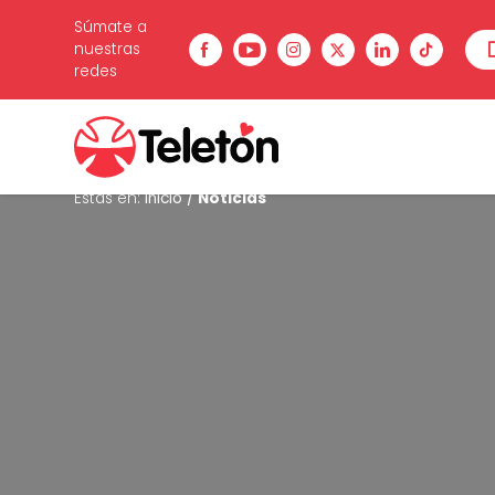
Súmate a
nuestras
redes
Estás en:
Inicio
/
Noticias