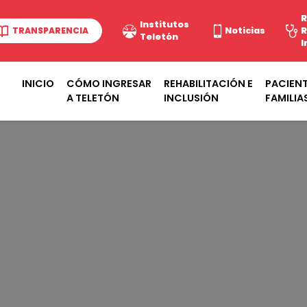
R
Institutos
TRANSPARENCIA
Noticias
R
Teletón
I
INICIO
CÓMO INGRESAR
REHABILITACIÓN E
PACIENT
A TELETÓN
INCLUSIÓN
FAMILIA