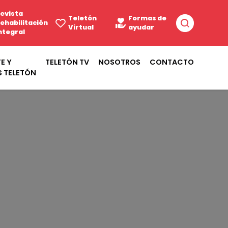
evista
Teletón
Formas de
ehabilitación
Virtual
ayudar
ntegral
E Y
TELETÓN TV
NOSOTROS
CONTACTO
S TELETÓN