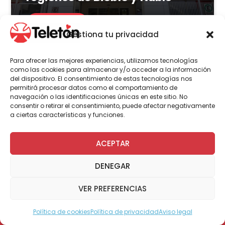
LEER MÁS
Gestiona tu privacidad
Para ofrecer las mejores experiencias, utilizamos tecnologías
como las cookies para almacenar y/o acceder a la información
del dispositivo. El consentimiento de estas tecnologías nos
Actualidad
Voluntariado
permitirá procesar datos como el comportamiento de
navegación o las identificaciones únicas en este sitio. No
consentir o retirar el consentimiento, puede afectar negativamente
a ciertas características y funciones.
23 de julio | 2026
Programa Abre: Voluntariado
ACEPTAR
de Teletón mejoró
DENEGAR
accesibilidad en más de 200
viviendas a nivel nacional
VER PREFERENCIAS
Política de cookies
Política de privacidad
Aviso legal
Modo Accesible
LEER MÁS