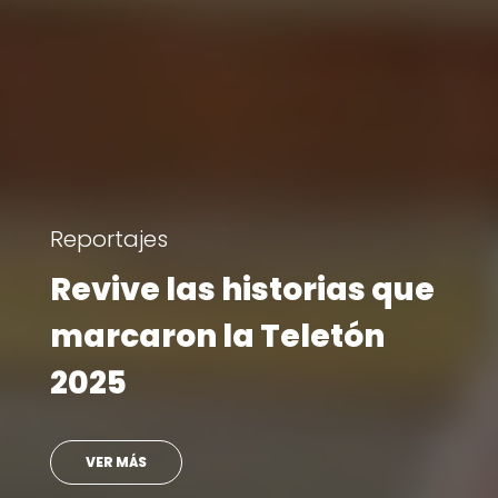
Visita Teletón
Ministro se reencontró
con doctora que lo
atendió en su infancia
VER MÁS