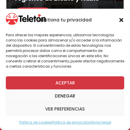
LEER MÁS
Gestiona tu privacidad
Para ofrecer las mejores experiencias, utilizamos tecnologías
como las cookies para almacenar y/o acceder a la información
del dispositivo. El consentimiento de estas tecnologías nos
Actualidad
Voluntariado
permitirá procesar datos como el comportamiento de
navegación o las identificaciones únicas en este sitio. No
consentir o retirar el consentimiento, puede afectar negativamente
a ciertas características y funciones.
23 de julio | 2026
Programa Abre: Voluntariado
ACEPTAR
de Teletón mejoró
DENEGAR
accesibilidad en más de 200
viviendas a nivel nacional
VER PREFERENCIAS
Política de cookies
Política de privacidad
Aviso legal
Modo Accesible
LEER MÁS