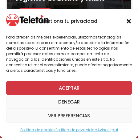
LEER MÁS
Gestiona tu privacidad
Para ofrecer las mejores experiencias, utilizamos tecnologías
como las cookies para almacenar y/o acceder a la información
del dispositivo. El consentimiento de estas tecnologías nos
Actualidad
Voluntariado
permitirá procesar datos como el comportamiento de
navegación o las identificaciones únicas en este sitio. No
consentir o retirar el consentimiento, puede afectar negativamente
a ciertas características y funciones.
23 de julio | 2026
Programa Abre: Voluntariado
ACEPTAR
de Teletón mejoró
DENEGAR
accesibilidad en más de 200
viviendas a nivel nacional
VER PREFERENCIAS
Política de cookies
Política de privacidad
Aviso legal
Modo Accesible
LEER MÁS