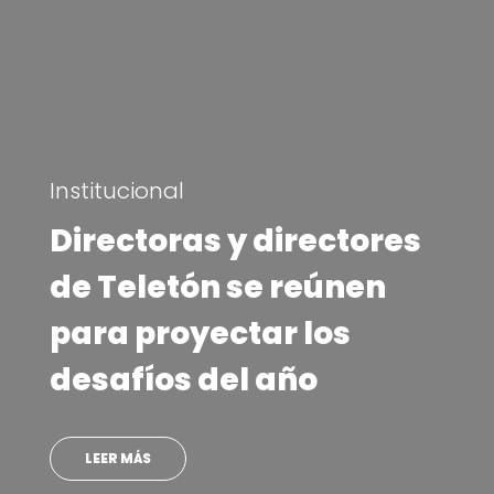
6 de agosto | 2026
“Súmate a lo que nos
une”: Teletón inicia su
campaña 2026
presentando a su niño
embajador y un himno
con Princesa Alba y
SINAKA
SABER MÁS