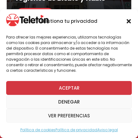
LEER MÁS
Gestiona tu privacidad
Para ofrecer las mejores experiencias, utilizamos tecnologías
como las cookies para almacenar y/o acceder a la información
del dispositivo. El consentimiento de estas tecnologías nos
Actualidad
Voluntariado
permitirá procesar datos como el comportamiento de
navegación o las identificaciones únicas en este sitio. No
consentir o retirar el consentimiento, puede afectar negativamente
a ciertas características y funciones.
23 de julio | 2026
Programa Abre: Voluntariado
ACEPTAR
de Teletón mejoró
DENEGAR
accesibilidad en más de 200
viviendas a nivel nacional
VER PREFERENCIAS
Política de cookies
Política de privacidad
Aviso legal
Modo Accesible
LEER MÁS